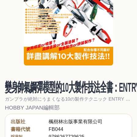
變身帥氣鋼彈模型的10大製作技法全書：ENTRY
ガンプラが絶対にうまくなる10の製作テクニック ENTRY GRADE ストライクガンダム編
HOBBY JAPAN編輯部
出版社
楓樹林出版事業有限公司
書籍代號
FB044
ISBN
9786267729625