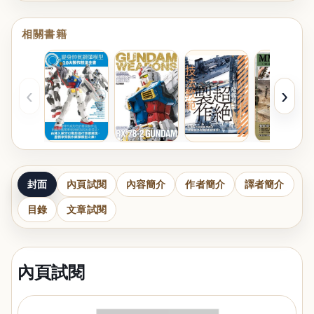
相關書籍
‹
›
封面
內頁試閱
內容簡介
作者簡介
譯者簡介
目錄
文章試閱
內頁試閱