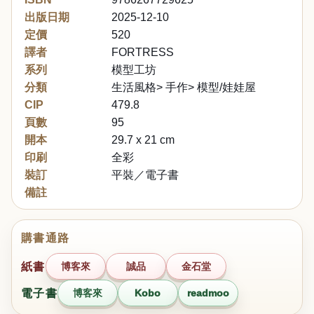
出版日期
2025-12-10
定價
520
譯者
FORTRESS
系列
模型工坊
分類
生活風格> 手作> 模型/娃娃屋
CIP
479.8
頁數
95
開本
29.7 x 21 cm
印刷
全彩
裝訂
平裝／電子書
備註
購書通路
紙書
博客來
誠品
金石堂
電子書
博客來
Kobo
readmoo