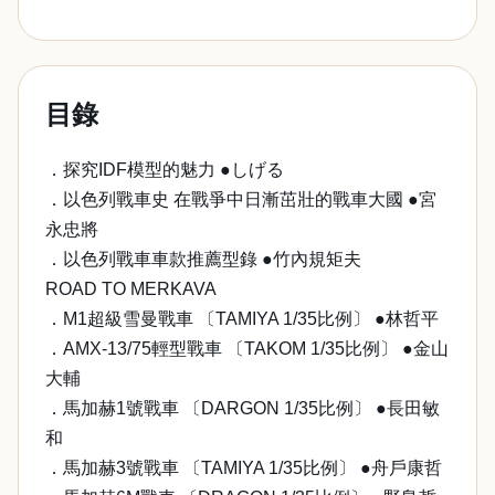
目錄
．探究IDF模型的魅力 ●しげる
．以色列戰車史 在戰爭中日漸茁壯的戰車大國 ●宮
永忠將
．以色列戰車車款推薦型錄 ●竹內規矩夫
ROAD TO MERKAVA
．M1超級雪曼戰車 〔TAMIYA 1/35比例〕 ●林哲平
．AMX-13/75輕型戰車 〔TAKOM 1/35比例〕 ●金山
大輔
．馬加赫1號戰車 〔DARGON 1/35比例〕 ●長田敏
和
．馬加赫3號戰車 〔TAMIYA 1/35比例〕 ●舟戶康哲