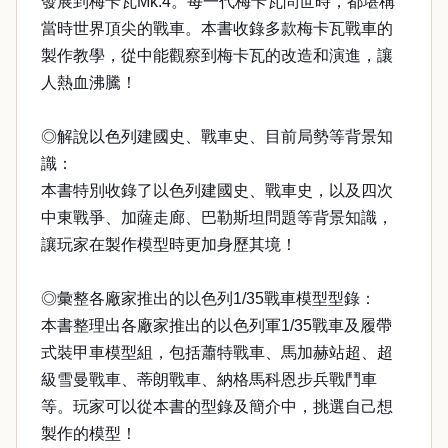
發展到梅卡瓦Mk.4。每一代梅卡瓦問世時，都堪稱
當時世界頂尖的戰車。本書收錄多款梅卡瓦戰車的
製作教學，從中能觀察到梅卡瓦的改造和演進，讓
人熱血沸騰！
◎解說以色列建國史、戰車史、目前局勢等背景知
識：
本書特別收錄了以色列建國史、戰車史，以及四次
中東戰爭、加薩走廊、巴勒斯坦問題等背景知識，
讓玩家在製作模型時更加身歷其境！
◎彙整各廠家推出的以色列1/35戰車模型型錄：
本書整理出各廠家推出的以色列軍1/35戰車及履帶
式裝甲車模型組，包括蕭特戰車、馬加赫站超、超
級雪曼戰車、蒂朗戰車、納格馬科恩步兵戰鬥車
等。玩家可以從本書的型錄及簡介中，挑選自己想
製作的模型！