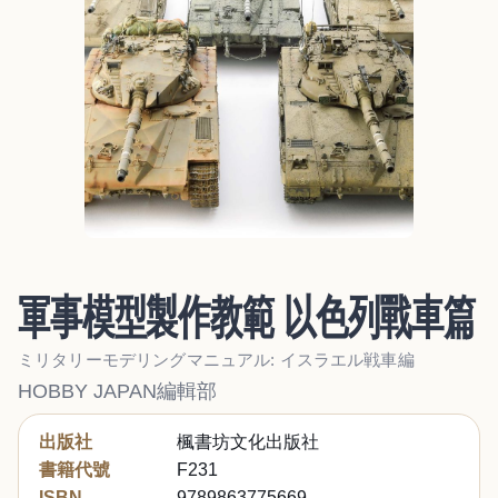
軍事模型製作教範 以色列戰車篇
ミリタリーモデリングマニュアル: イスラエル戦車編
HOBBY JAPAN編輯部
出版社
楓書坊文化出版社
書籍代號
F231
ISBN
9789863775669