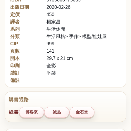
出版日期
2020-02-26
定價
450
譯者
楊家昌
系列
生活休閒
分類
生活風格> 手作> 模型/娃娃屋
CIP
999
頁數
141
開本
29.7 x 21 cm
印刷
全彩
裝訂
平裝
備註
購書通路
紙書
博客來
誠品
金石堂