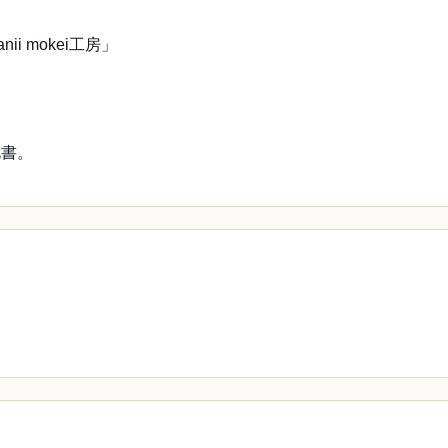
ii mokei工房」
此書。