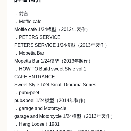
．前言
．Moffle cafe
Moffle cafe 1/24模型（2012年製作）
．PETERS SERVICE
PETERS SERVICE 1/24模型（2013年製作）
．Mopetta Bar
Mopetta Bar 1/24模型（2013年製作）
．HOW TO Build sweet Style vol.1
CAFE ENTRANCE
Sweet Style 1/24 Small Diorama Series.
．pub&peel
pub&peel 1/24模型（2014年製作）
．garage and Motorcycle
garage and Motorcycle 1/24模型（2013年製作）
．Hang Loose！1981