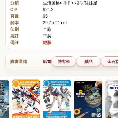
分類
生活風格> 手作> 模型/娃娃屋
CIP
921.2
頁數
95
開本
29.7 x 21 cm
印刷
全彩
裝訂
平裝
備註
絕版
購書通路
紙書
博客來
誠品
金石