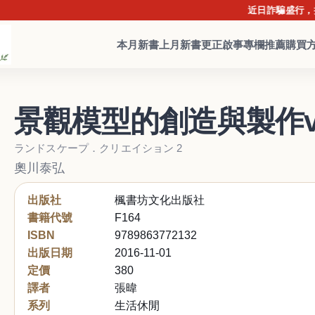
近日詐騙盛行，提醒讀者
本月新書
上月新書
更正啟事
專欄推薦
購買
景觀模型的創造與製作vo
ランドスケープ．クリエイション 2
奧川泰弘
出版社
楓書坊文化出版社
書籍代號
F164
ISBN
9789863772132
出版日期
2016-11-01
定價
380
譯者
張暐
系列
生活休閒