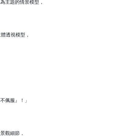
境為主題的情景模型，
立體透視模型，
得不佩服』！」
洲景觀細節，