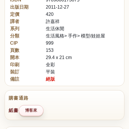
出版日期
2011-12-27
定價
420
譯者
許嘉祥
系列
生活休閒
分類
生活風格> 手作> 模型/娃娃屋
CIP
999
頁數
153
開本
29.4 x 21 cm
印刷
全彩
裝訂
平裝
備註
絕版
購書通路
紙書
博客來