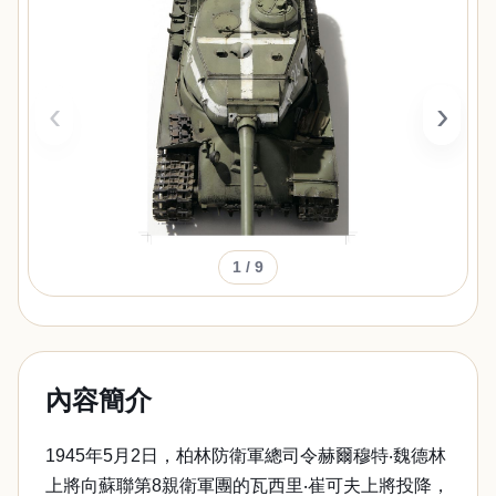
‹
›
1
/ 9
內容簡介
1945年5月2日，柏林防衛軍總司令赫爾穆特‧魏德林
上將向蘇聯第8親衛軍團的瓦西里‧崔可夫上將投降，