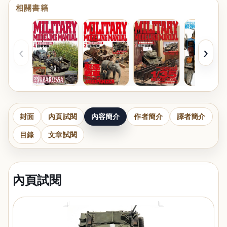
相關書籍
‹
›
封面
內頁試閱
內容簡介
作者簡介
譯者簡介
目錄
文章試閱
內頁試閱