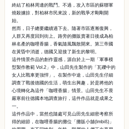
終結了柏林周邊的戰鬥。不過，攻入市區的蘇聯軍
燒殺擄掠，對柏林市民來說，新的戰爭才剛剛開
始。
然而，日子總要繼續過下去。隨著市區逐漸復興，
人群又再度回到街上。路旁的攤販賣著日後成為柏
林名產的咖哩香腸，香氣隨風飄散開來。第三帝國
在黃昏中消逝，德國又迎接了新生的黎明。
這件情景作品的創作靈感，源自於上一期「軍事模
型製作教範 Vol.2」中，山田先生製作的「瓦礫中的
女人比戰車更強悍」。在製作中途，山田先生仔細
調查了戰後德國的生活，萌生出興趣，於是將他的
心境轉化為這件「咖哩香腸」情景。山田先生不畏
嚴寒前往德國本地調查旅行，這件作品就是成果之
一。
這件作品中，當然也隨處可見山田先生細密考察所
得的細節，在咖哩香腸的攤位「攤販小舖(Imbiß)」