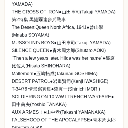
YAMADA)
THE CROSS OF IRON●山田卓司(Takuji YAMADA)
第2特集 馬提爾達步兵戰車
The Desert Queen North Africa, 1941●曾山學
(Mnabu SOYAMA)
MUSSOLINI's BOYS●山田卓司(Takuji YAMADA)
SILENCE QUEEN●青木周太郎(Shutaro AOKI)
"Then a few years later, Hilda was her name"●篠原
比佐人(Hisato SHINOHARA)
Matterhorn●五嶋拓成(Takunari GOSHIMA)
DESERT PATROL●岩重賢司(Kenji IWASHIGE)
T-34/76 情景寫真集●森真一(Shinichi MORI)
SOLDIERING ON 10 WW I TRENCH WARFARE●
田中義夫(Yoshio TANAKA)
AUX ARMES！●山中孝(Takashi YAMANAKA)
FALSEHOOD OF THE APOCALYPSE●青木周太郎
(Shutaro AOKI)