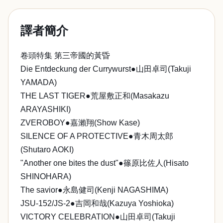
譯者簡介
卷頭特集 第三帝國的黃昏
Die Entdeckung der Currywurst●山田卓司(Takuji
YAMADA)
THE LAST TIGER●荒屋敷正和(Masakazu
ARAYASHIKI)
ZVEROBOY●嘉瀨翔(Show Kase)
SILENCE OF A PROTECTIVE●青木周太郎
(Shutaro AOKI)
"Another one bites the dust"●篠原比佐人(Hisato
SHINOHARA)
The savior●永島健司(Kenji NAGASHIMA)
JSU-152/JS-2●吉岡和哉(Kazuya Yoshioka)
VICTORY CELEBRATION●山田卓司(Takuji