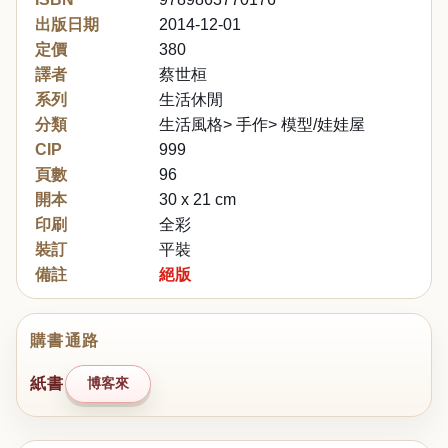
出版日期
2014-12-01
定價
380
譯者
蔡世桓
系列
生活休閒
分類
生活風格> 手作> 模型/娃娃屋
CIP
999
頁數
96
開本
30 x 21 cm
印刷
全彩
裝訂
平裝
備註
絕版
購書通路
紙書
博客來