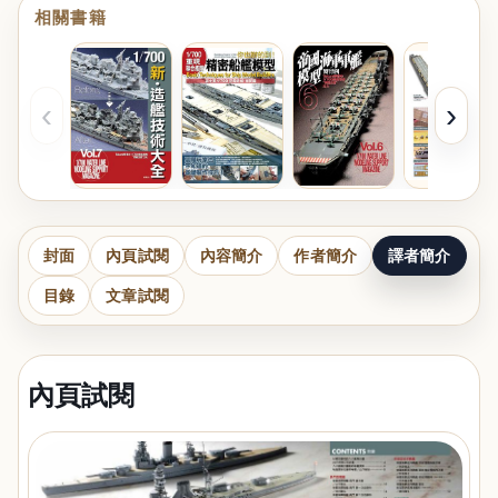
相關書籍
‹
›
封面
內頁試閱
內容簡介
作者簡介
譯者簡介
目錄
文章試閱
內頁試閱