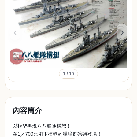
‹
›
1
/ 10
內容簡介
以模型再現八八艦隊構想！
在1／700比例下復甦的艨艟群磅礡登場！