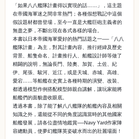
「如果八八艦隊計畫得以實現的話……」，這主題
在帝國海軍迷之間非常熱門；各種假想戰記中這個
假設題材都曾登場，至今一直是大艦巨砲主義者的
無盡之夢，不斷出現在各式各樣的場合。
本書以日本帝國海軍愛好的熱門話題之一──「八八
艦隊計畫」為主，對其計畫內容、推行經緯及歷史
背景、船隻命名、計畫推行人、船艦設計師等做了
精闢的說明，無論長門、陸奧、加賀、土佐、紀
伊、尾張、駿河、近江，或是天城、赤城、高雄、
愛宕……等船艦在史實上各種時期的演變、改裝、
都透過模型作例搭配模型師親自講解，讓玩家能將
船艦們的面貌盡收眼底。
透過本書，除了能了解八八艦隊的船艦內容及相關
知識之外，還能從不同的角度認識當時的其他國家
船艦發展，請各位盡情地鑑賞──Navy Yard作家陣
容總動員，使夢幻艦隊英姿破水而出的壯麗場面！