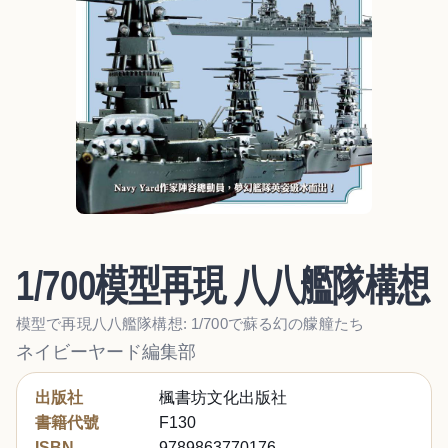
1/700模型再現 八八艦隊構想
模型で再現八八艦隊構想: 1/700で蘇る幻の艨艟たち
ネイビーヤード編集部
出版社
楓書坊文化出版社
書籍代號
F130
ISBN
9789863770176