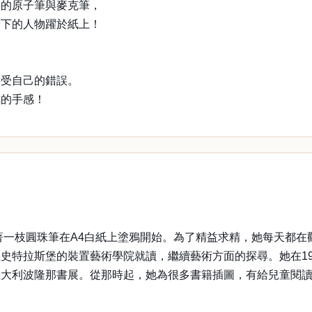
得的原子筆與麥克筆，
筆下的人物躍於紙上！
接受自己的錯誤。
你的手感！
一枝圓珠筆在A4白紙上塗鴉開始。為了精益求精，她每天都在
史特拉斯堡的裝置藝術學院就讀，繼續藝術方面的探尋。她在19
義大利波隆那書展。從那時起，她為很多書籍插圖，有給兒童閱