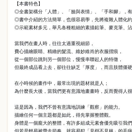
【本書特色】
◎全書架構分「人體」、「臉與表情」、「手和腳」，
◎書中介紹的方法簡單，也很容易學，先將複雜人體化
◎示範素材多元，舉凡各種粗細的素描鉛筆、麥克筆、
當我們在畫人時，往往太過重視細節，
費心描繪眼睛、精緻的髮流、維妙維肖的衣服摺痕，
從一個部位跳到另一個部位，慢慢串聯起人的特徵，
但最終成品看上去，卻往往缺乏「厚度」，而且肢體僵
在小時候的畫作中，最常出現的題材就是人；
為什麼長大後，當我們更有意識地畫畫時，反而覺得人
這是因為，我們不曾有意識地訓練「觀察」的能力。
描繪任何一個主題都是如此，得先掌握整體觀。
身體是一個龐大的整體，有許多組成元素會優先吸引我
但若是輕易被帶走節奏，就容易犯「見樹不見林」的毛