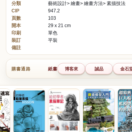
分類
藝術設計> 繪畫> 繪畫方法> 素描技法
CIP
947.2
頁數
103
開本
29 x 21 cm
印刷
單色
裝訂
平裝
備註
購書通路
紙書
博客來
誠品
金石