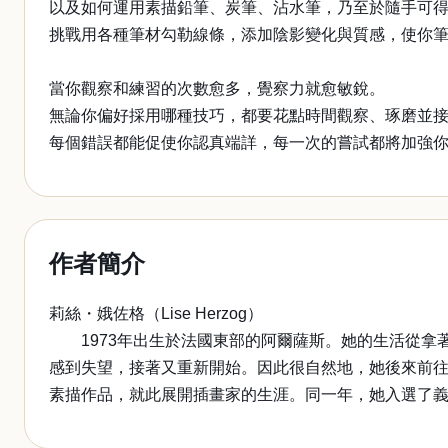
以及如何運用素描鉛筆、炭筆、沾水筆，乃至於隨手可
挑戰用各種筆材勾勒線條，添加陰影變化與質感，使你
當你觀察和練習的次數愈多，覺察力就愈敏銳。
無論你偏好採用哪種技巧，都要花點時間觀察、琢磨並
每個錯誤都能促使你認真端詳，每一次的嘗試都將加強
作者簡介
莉絲・娥佐格（Lise Herzog）
1973年出生於法國東部的阿爾薩斯。她的生活從拿著
感到失望，接著又重新開始。因此很自然地，她後來前往
素描作品，就此展開插畫家的生涯。同一年，她入選了