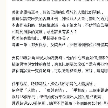
美術史累積至今，儘管已歸納出理想的人體比例關係，
但這個講究唯美的古典比例，卻並非人人皆可套用的通
本書作者莉絲・娥佐格建議，在下筆之前，不妨問自己
相對於肩膀的寬度，頭應該要有多大？
與整個身體相比，手臂要有多長？
每畫一筆，都要觀察、反問自己，比較這個部位和身體
要從45度斜角呈現人物跑姿時，他的中心線會如何扭轉
描繪男性與女性的身體，肩寬比例要怎麼抓？還有哪些
當你嘗試畫一雙裸足時，可以透過橢圓形、直線，還是
仔細觀察、聆聽莉絲・娥佐格所示範的人體描繪，
依序從「人體」、「臉與表情」、「手和腳」三個主題
跟隨48個單元，學習如何分部位畫出人體的組成要素，
透過超過200張例圖，練習不同視角下各個部位如何打草