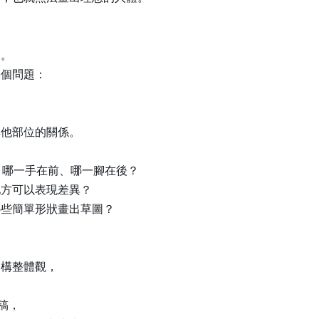
則。
幾個問題：
其他部位的關係。
？哪一手在前、哪一腳在後？
地方可以表現差異？
哪些簡單形狀畫出草圖？
建構整體觀，
稿，