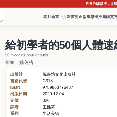
近日詐騙盛行，提醒讀者提
本月新書
上月新書
更正啟事
專欄推薦
購買
給初學者的50個人體速
50 modèles pour débuter
莉絲・娥佐格
出版社
楓書坊文化出版社
書籍代號
G318
ISBN
9789863776437
出版日期
2020-12-04
定價
320
譯者
王惟芬
系列
生活美術