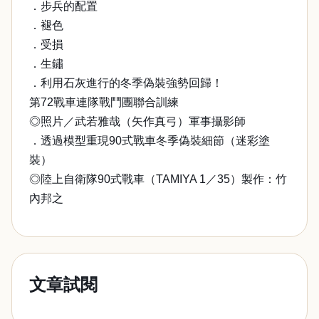
．步兵的配置
．褪色
．受損
．生鏽
．利用石灰進行的冬季偽裝強勢回歸！
第72戰車連隊戰鬥團聯合訓練
◎照片／武若雅哉（矢作真弓）軍事攝影師
．透過模型重現90式戰車冬季偽裝細節（迷彩塗
裝）
◎陸上自衛隊90式戰車（TAMIYA 1／35）製作：竹
內邦之
文章試閱