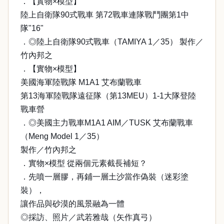
．【實物×模型】
陸上自衛隊90式戰車 第72戰車連隊戰鬥團第1中
隊"16"
．◎陸上自衛隊90式戰車（TAMIYA 1／35） 製作／
竹內邦之
．【實物×模型】
美國海軍陸戰隊 M1A1 艾布蘭戰車
第13海軍陸戰隊遠征隊（第13MEU）1-1大隊登陸
戰車營
．◎美國主力戰車M1A1 AIM／TUSK 艾布蘭戰車
（Meng Model 1／35）
製作／竹內邦之
．實物×模型 從兩個元素截長補短？
．先噴一層膠，再鋪一層土沙當作偽裝（迷彩塗
裝），
讓作品與砂漠的風景融為一體
◎採訪、照片／武若雅哉（矢作真弓）