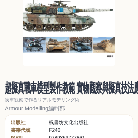
超擬真戰車模型製作教範 實物觀察與擬真技法
実車観察で作るリアルモデリング術
Armour Modelling編輯部
出版社
楓書坊文化出版社
書籍代號
F240
ISBN
9789863777861