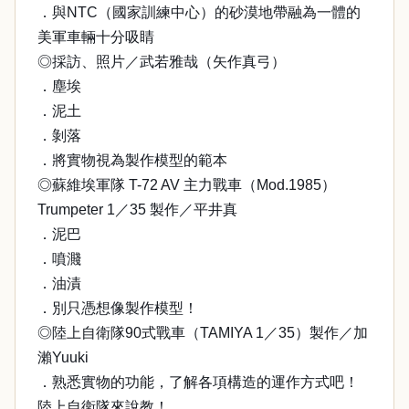
．與NTC（國家訓練中心）的砂漠地帶融為一體的
美軍車輛十分吸睛
◎採訪、照片／武若雅哉（矢作真弓）
．塵埃
．泥土
．剝落
．將實物視為製作模型的範本
◎蘇維埃軍隊 T-72 AV 主力戰車（Mod.1985）
Trumpeter 1／35 製作／平井真
．泥巴
．噴濺
．油漬
．別只憑想像製作模型！
◎陸上自衛隊90式戰車（TAMIYA 1／35）製作／加
瀨Yuuki
．熟悉實物的功能，了解各項構造的運作方式吧！
陸上自衛隊來說教！