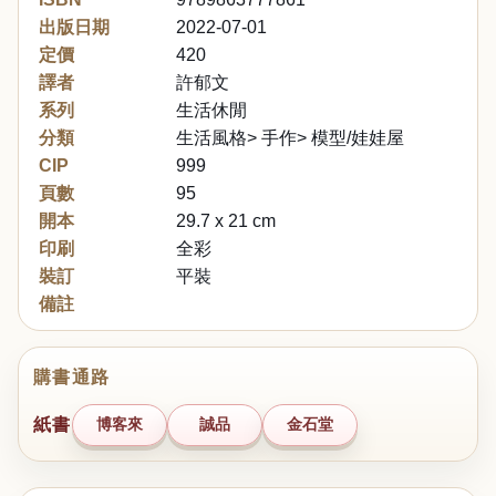
出版日期
2022-07-01
定價
420
譯者
許郁文
系列
生活休閒
分類
生活風格> 手作> 模型/娃娃屋
CIP
999
頁數
95
開本
29.7 x 21 cm
印刷
全彩
裝訂
平裝
備註
購書通路
紙書
博客來
誠品
金石堂