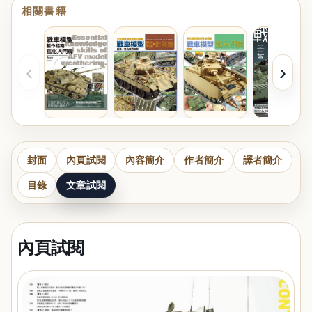
相關書籍
‹
›
封面
內頁試閱
內容簡介
作者簡介
譯者簡介
目錄
文章試閱
內頁試閱