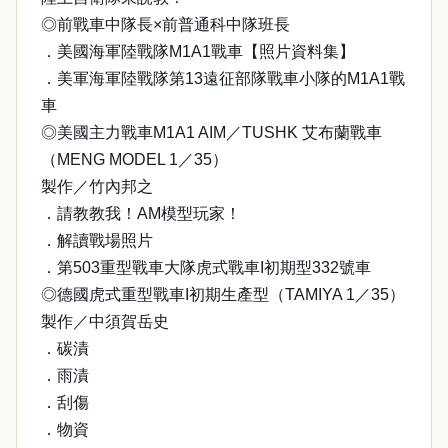
◎前戰車中隊長×前普通科中隊班長
．美國海軍陸戰隊M1A1戰車【照片資料集】
．美軍海軍陸戰隊第13遠征部隊戰車小隊的M1A1戰
車
◎美國主力戰車M1A1 AIM／TUSHK 艾布蘭戰車
（MENG MODEL 1／35）
製作／竹內邦之
．請教教我！AM模型玩家！
．解讀戰場照片
．第503重型戰車大隊虎式戰車I初期型332號車
◎德國虎式重型戰車I初期生產型（TAMIYA 1／35）
製作／中須賀岳史
．碳漬
．雨漬
．刮傷
．物資