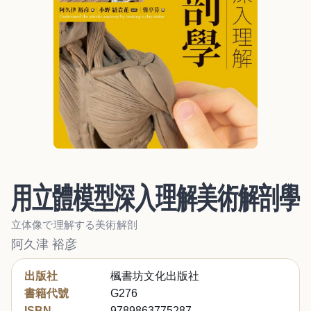
用立體模型深入理解美術解剖學
立体像で理解する美術解剖
阿久津 裕彦
出版社
楓書坊文化出版社
書籍代號
G276
ISBN
9789863775287