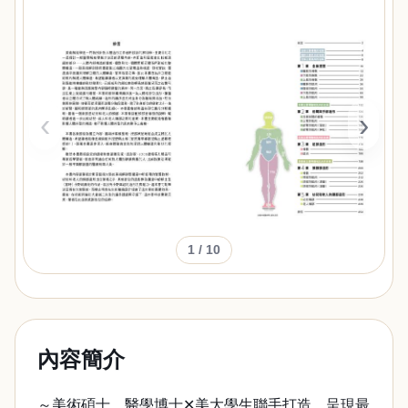
‹
›
1
/ 10
內容簡介
～美術碩士．醫學博士✕美大學生聯手打造，呈現最