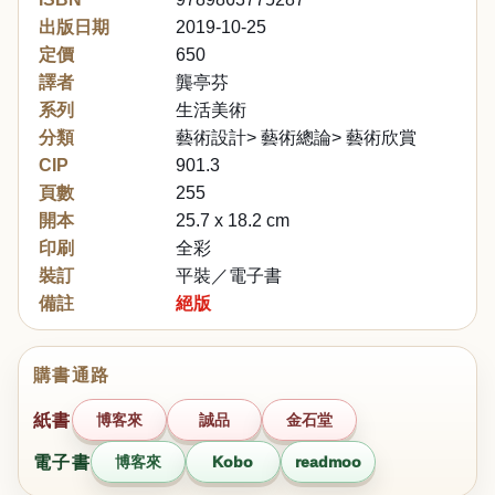
出版日期
2019-10-25
定價
650
譯者
龔亭芬
系列
生活美術
分類
藝術設計> 藝術總論> 藝術欣賞
CIP
901.3
頁數
255
開本
25.7 x 18.2 cm
印刷
全彩
裝訂
平裝／電子書
備註
絕版
購書通路
紙書
博客來
誠品
金石堂
電子書
博客來
Kobo
readmoo