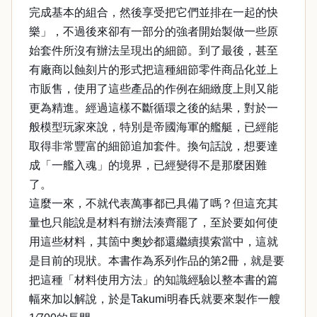
完成基本的組合，然後享受把它們並排在一起的快
樂」，不過後來卻有一部分的強者開始製做一些原
始套件所沒有辦法呈現出的細節。到了最後，甚至
有廠商以蝕刻片的形式把這種細節零件商品化並上
市販售，使用了這些產品的作例在細緻度上則又能
更為精進。經過這樣不斷循環之後的結果，對於一
般模型玩家來說，特別是帝國海軍的艦艇，已經能
取得非常豐富的細節追加套件。換句話說，想要達
成「一艦入魂」的境界，已經變得不是那麼困難
了。
這麼一來，不就代表萬事都已具備了嗎？但這充其
量也只能說是材料有辦法湊齊罷了，至於要如何使
用這些材料，其箇中奧妙都還繼續摸索當中，這就
是目前的現狀。本書作為系列作品的第2冊，就是要
把這種「材料使用方法」的知識經驗以整本書的篇
幅來加以解說，於是Takumi明春氏就要來製作一艘