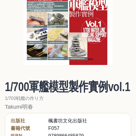
1/700軍艦模型製作實例vol.1
1/700戦艦の作り方
Takumi明春
出版社
楓書坊文化出版社
書籍代號
F057
ISBN
9789866485879