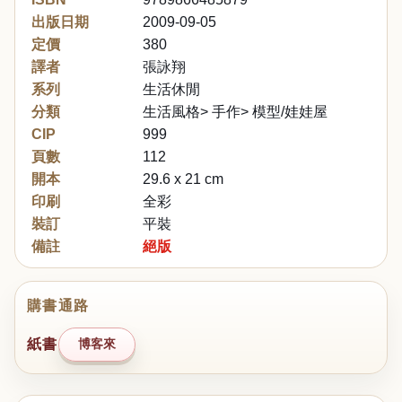
出版日期
2009-09-05
定價
380
譯者
張詠翔
系列
生活休閒
分類
生活風格> 手作> 模型/娃娃屋
CIP
999
頁數
112
開本
29.6 x 21 cm
印刷
全彩
裝訂
平裝
備註
絕版
購書通路
紙書
博客來