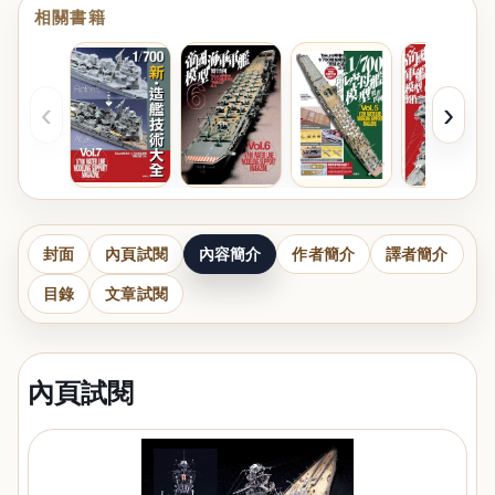
相關書籍
‹
›
封面
內頁試閱
內容簡介
作者簡介
譯者簡介
目錄
文章試閱
內頁試閱